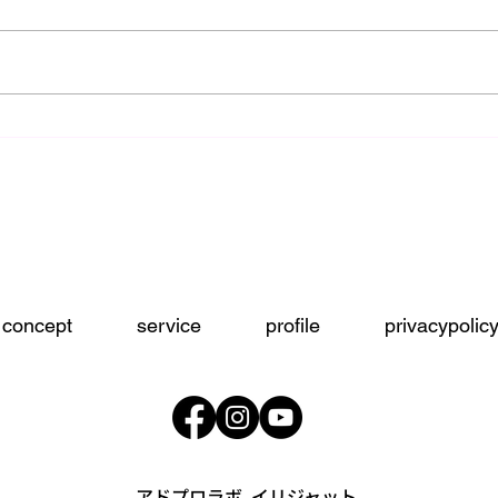
初心
師走突入前のアレコレ！
concept
service
profile
privacypolic
アドプロラボ イリジャット