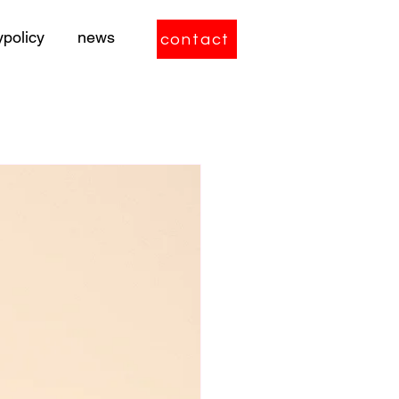
ypolicy
news
contact