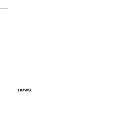
忘れるべからず！
y
news