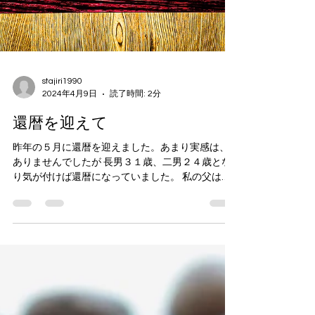
stajiri1990
2024年4月9日
読了時間: 2分
還暦を迎えて
昨年の５月に還暦を迎えました。あまり実感は、
ありませんでしたが 長男３１歳、二男２４歳とな
り気が付けば還暦になっていました。 私の父は、
５５歳で亡くなりましたので父より５年長生きを
した事になります。 有難いことです。 お世話にな
っている方々より還暦を祝っていただき素敵なお
祝...