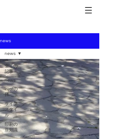
news
news
全ての
記事
news
irijatの
目
ライフ
スタイ
ル
印刷の
豆知識