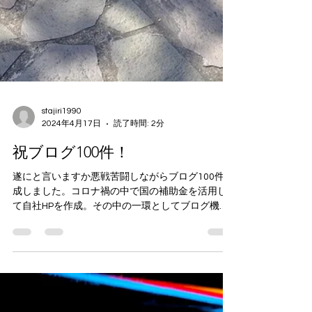
stajiri1990
2024年4月17日
読了時間: 2分
祝ブログ100件！
遂にと言いますか悪戦苦闘しながらブログ100件達
成しました。コロナ禍の中で国の補助金を活用し
て自社HPを作成。その中の一環としてブログ機能
が備わっていたので何も解らぬままブログを書き
続けてきました。一時期ブログを書いても閲覧件
数がのびなくて放置した期間もありながらの100
件...