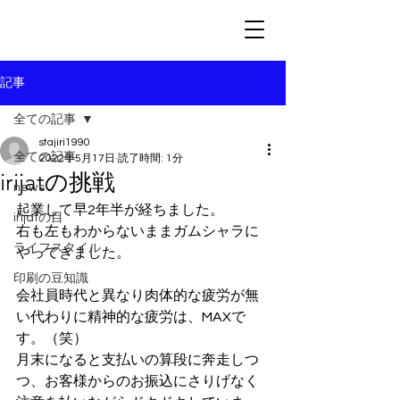
記事
全ての記事
stajiri1990
全ての記事
2022年5月17日
読了時間: 1分
irijatの挑戦
news
起業して早2年半が経ちました。
irijatの目
右も左もわからないままガムシャラに
ライフスタイル
やってきました。
印刷の豆知識
会社員時代と異なり肉体的な疲労が無
い代わりに精神的な疲労は、MAXで
す。（笑）
月末になると支払いの算段に奔走しつ
つ、お客様からのお振込にさりげなく