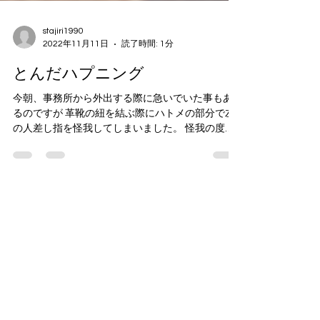
stajiri1990
2022年11月11日
読了時間: 1分
とんだハプニング
今朝、事務所から外出する際に急いでいた事もあ
るのですが 革靴の紐を結ぶ際にハトメの部分で左
の人差し指を怪我してしまいました。 怪我の度合
いはかすり傷程度なのですが、血が出てびっく
り。 少し急いでいた事もあり、そのまま打ち合わ
せに向かい、打ち合わせ終了後、...