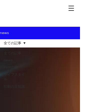
news
全ての記事
全ての記事
news
irijatの目
ライフスタイ
ル
印刷の豆知識