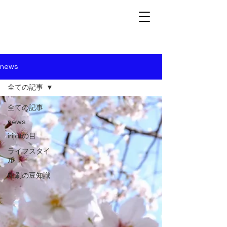
news
全ての記事
全ての記事
news
irijatの目
ライフスタイ
ル
印刷の豆知識