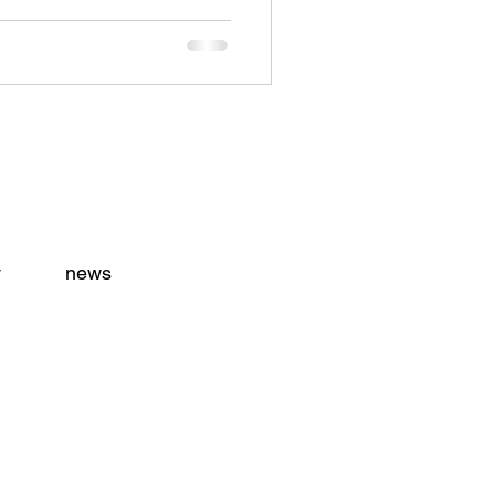
y
news