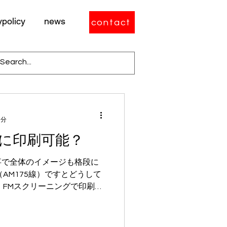
ypolicy
news
contact
1分
に印刷可能？
事で全体のイメージも格段に
AM175線）ですとどうして
 FMスクリーニングで印刷す
上がりますが、全体の仕上り