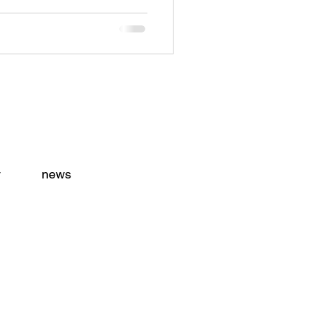
y
news