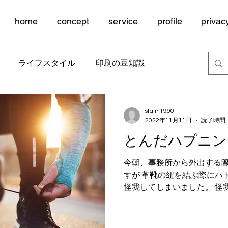
home
concept
service
profile
privac
ライフスタイル
印刷の豆知識
stajiri1990
2022年11月11日
読了時間:
とんだハプニン
今朝、事務所から外出する
すが 革靴の紐を結ぶ際にハ
怪我してしまいました。 怪
のですが、血が出てびっくり
り、そのまま打ち合わせに向か