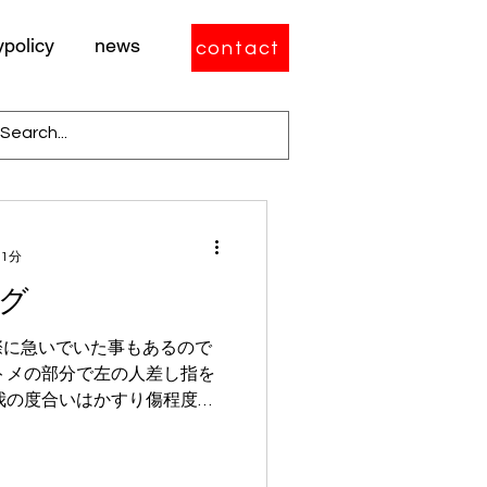
ypolicy
news
contact
 1分
グ
際に急いでいた事もあるので
トメの部分で左の人差し指を
我の度合いはかすり傷程度な
。 少し急いでいた事もあ
い、打ち合わせ終了後、...