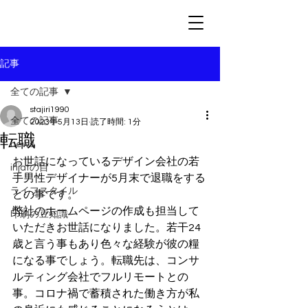
記事
全ての記事
stajiri1990
全ての記事
2023年5月13日
読了時間: 1分
転職
news
お世話になっているデザイン会社の若
irijatの目
手男性デザイナーが5月末で退職をする
ライフスタイル
との事です。
弊社のホームページの作成も担当して
印刷の豆知識
いただきお世話になりました。若干24
歳と言う事もあり色々な経験が彼の糧
になる事でしょう。転職先は、コンサ
ルティング会社でフルリモートとの
事。コロナ禍で蓄積された働き方が私