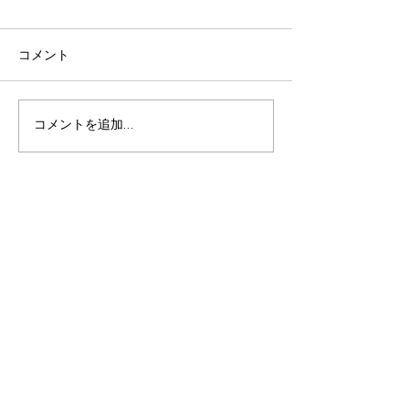
コメント
初心忘れるべか
師走突入前のアレコレ！
コメントを追加…