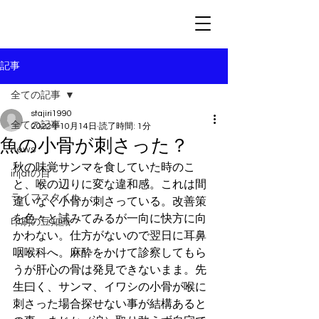
記事
全ての記事
stajiri1990
全ての記事
2022年10月14日
読了時間: 1分
魚の小骨が刺さった？
news
秋の味覚サンマを食していた時のこ
irijatの目
と、喉の辺りに変な違和感。これは間
ライフスタイル
違いなく小骨が刺さっている。改善策
を色々と試みてみるが一向に快方に向
印刷の豆知識
かわない。仕方がないので翌日に耳鼻
咽喉科へ。麻酔をかけて診察してもら
うが肝心の骨は発見できないまま。先
生曰く、サンマ、イワシの小骨が喉に
刺さった場合探せない事が結構あると