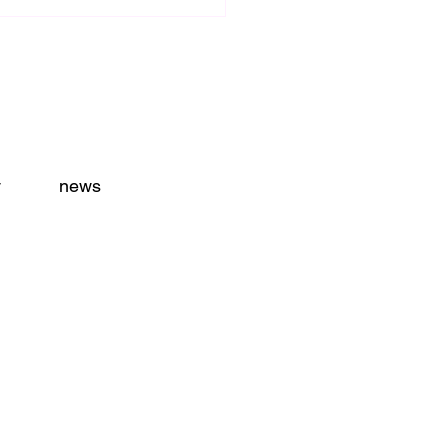
y
news