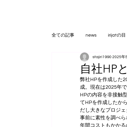
全ての記事
news
irijatの目
stajiri1990
2025年
自社HP
弊社HPを作成した
成。現在は2025年
HPの内容を非接触
てHPを作成したか
だし大きなプロジェ
事前に素性を調べら
年間コストもかかる