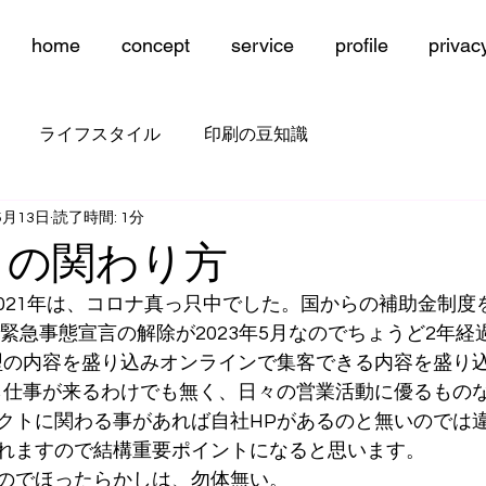
home
concept
service
profile
privac
ライフスタイル
印刷の豆知識
5月13日
読了時間: 1分
との関わり方
2021年は、コロナ真っ只中でした。国からの補助金制度
で緊急事態宣言の解除が2023年5月なのでちょうど2年
型の内容を盛り込みオンラインで集客できる内容を盛り
ら仕事が来るわけでも無く、日々の営業活動に優るもの
クトに関わる事があれば自社HPがあるのと無いのでは
れますので結構重要ポイントになると思います。
のでほったらかしは、勿体無い。