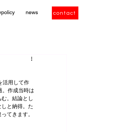
ypolicy
news
contact
を活用して作
経過。作成当時は
込む。結論とし
なしと納得。た
違ってきます。