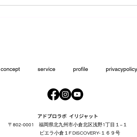
初心
師走突入前のアレコレ！
concept
service
profile
privacypolic
アドプロラボ イリジャット
〒802-0001 福岡県北九州市小倉北区浅野1丁目１−１
​ビエラ小倉１F DISCOVERY-１６９号