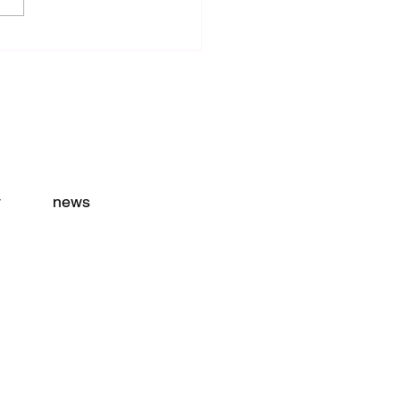
忘れるべからず！
y
news