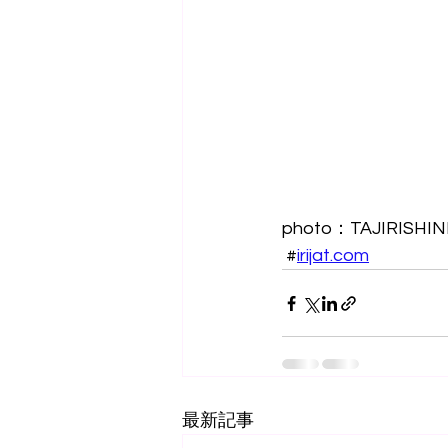
photo：TAJIRISHIN
 #
irijat.com
最新記事