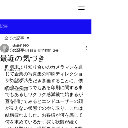
記事
全ての記事
stajiri1990
全ての記事
2025年4月18日
読了時間: 2分
最近の気づき
news
昨年末より知り合いのカメラマンを通
irijatの目
じて企業の写真集の印刷ディレクショ
ライフスタイル
ンの話をいただき参画することに。僕
の強みの一つでもある印刷に関する事
印刷の豆知識
でもあるしワクワク感満載で始まるが
蓋を開けてみるとエンドユーザーの顔
が見えない状態でのやり取り。これは
結構疲れました。お客様が何を感じて
何を求めているか手探り状態が続く