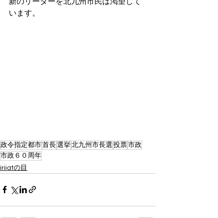
新のリーダーを北九州市民は渇望して
います。
政令指定都市
首長
選挙
北九州市長選
投票
市政
市政６０周年
irijatの目