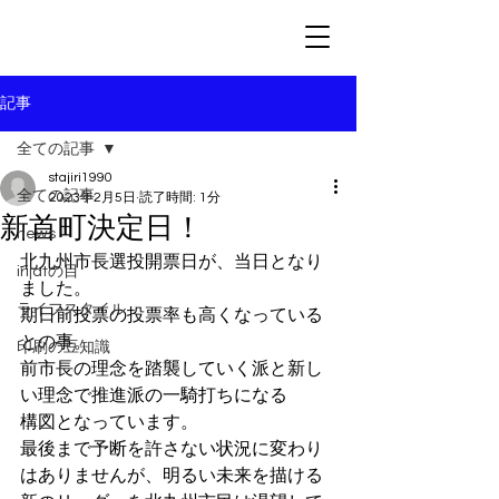
記事
全ての記事
stajiri1990
全ての記事
2023年2月5日
読了時間: 1分
新首町決定日！
news
北九州市長選投開票日が、当日となり
irijatの目
ました。
ライフスタイル
期日前投票の投票率も高くなっている
との事。
印刷の豆知識
前市長の理念を踏襲していく派と新し
い理念で推進派の一騎打ちになる
構図となっています。
最後まで予断を許さない状況に変わり
はありませんが、明るい未来を描ける