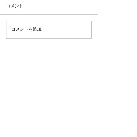
コメント
不安との向き合い方？
自社HPからのS
コメントを追加…