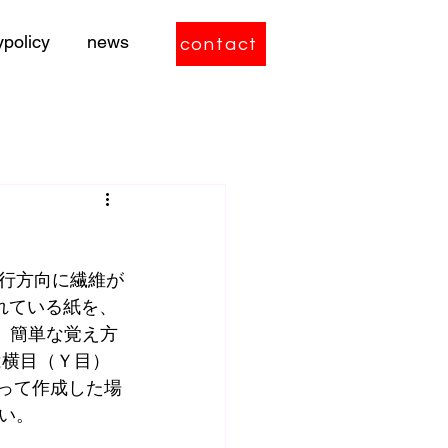
ypolicy
news
contact
行方向に繊維が
れている紙を、
。簡単な覚え方
は横目（Ｙ目）
って作成した場
い。