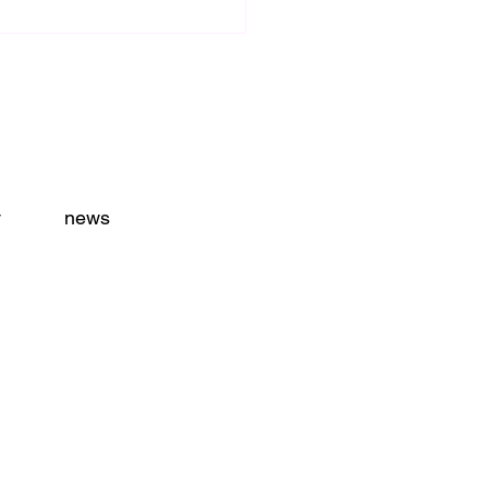
y
news