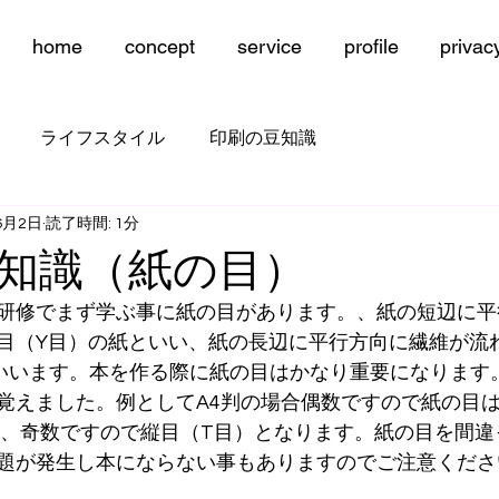
home
concept
service
profile
privac
ライフスタイル
印刷の豆知識
6月2日
読了時間: 1分
知識（紙の目）
研修でまず学ぶ事に紙の目があります。、紙の短辺に平
目（Y目）の紙といい、紙の長辺に平行方向に繊維が流
いいます。本を作る際に紙の目はかなり重要になります
覚えました。例としてA4判の場合偶数ですので紙の目
は、奇数ですので縦目（T目）となります。紙の目を間違
題が発生し本にならない事もありますのでご注意くださ