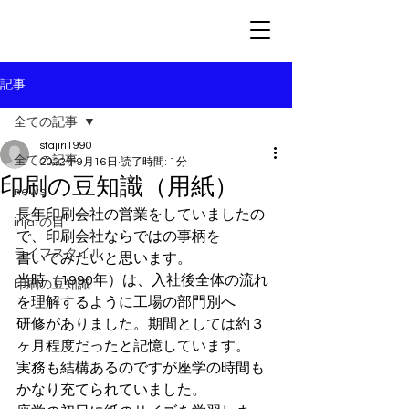
記事
全ての記事
stajiri1990
全ての記事
2022年9月16日
読了時間: 1分
印刷の豆知識（用紙）
news
長年印刷会社の営業をしていましたの
irijatの目
で、印刷会社ならではの事柄を
ライフスタイル
書いてみたいと思います。
当時（1990年）は、入社後全体の流れ
印刷の豆知識
を理解するように工場の部門別へ
研修がありました。期間としては約３
ヶ月程度だったと記憶しています。
実務も結構あるのですが座学の時間も
かなり充てられていました。