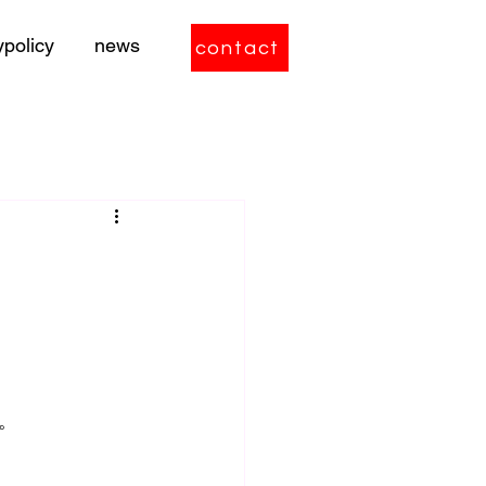
ypolicy
news
contact
。