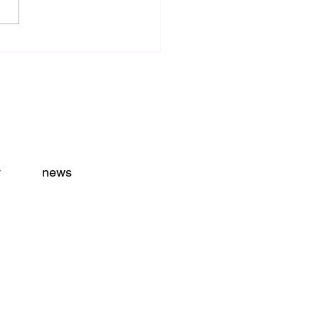
忘れるべからず！
y
news