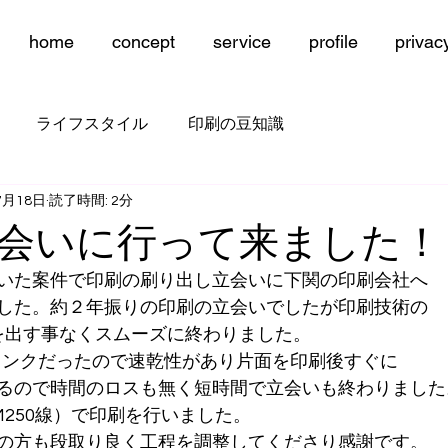
home
concept
service
profile
privac
ライフスタイル
印刷の豆知識
7月18日
読了時間: 2分
会いに行って来ました！
いた案件で印刷の刷り出し立会いに下関の印刷会社へ
した。約２年振りの印刷の立会いでしたが印刷技術の
を出す事なくスムーズに終わりました。
インクだったので速乾性があり片面を印刷後すぐに
るので時間のロスも無く短時間で立会いも終わりました
M250線）で印刷を行いました。
の方も段取り良く工程を調整してくださり感謝です。