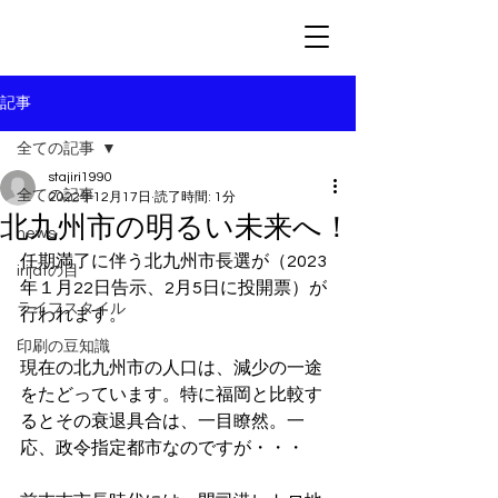
記事
全ての記事
stajiri1990
全ての記事
2022年12月17日
読了時間: 1分
北九州市の明るい未来へ！
news
任期満了に伴う北九州市長選が（2023
irijatの目
年１月22日告示、2月5日に投開票）が
ライフスタイル
行われます。
印刷の豆知識
現在の北九州市の人口は、減少の一途
をたどっています。特に福岡と比較す
るとその衰退具合は、一目瞭然。一
応、政令指定都市なのですが・・・