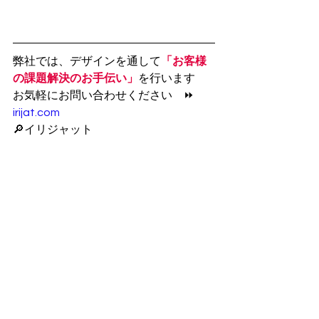
弊社では、デザインを通して
「お客様
の課題解決のお手伝い」
を行います
お気軽にお問い合わせください　⏩　
irijat.com
🔎イリジャット
営業支援
WEB
個人事業主
irijat
ブログ
課題解決
デザイン
オンデマンド
印刷
印刷の豆知識
スマホ
営業
デジタル
PDCA
課題
企画
分析
プレゼンテーション
ヒアリング
広告
マーケティング
クライアント