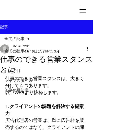
記事
全ての記事
stajiri1990
全ての記事
2024年4月16日
読了時間: 3分
仕事のできる営業スタンス
news
とは
irijatの目
仕事のできる営業スタンスは、大きく
ライフスタイル
分けて４つあります。
印刷の豆知識
以下WEBより抜粋します。
1. クライアントの課題を解決する提案
力
広告代理店の営業は、単に広告枠を販
売するのではなく、クライアントの課