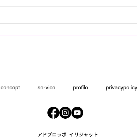
初心
師走突入前のアレコレ！
concept
service
profile
privacypolic
アドプロラボ イリジャット