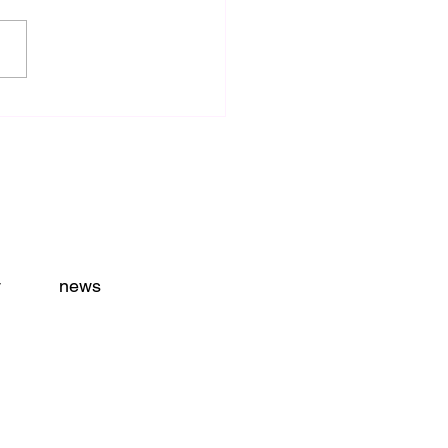
忘れるべからず！
y
news