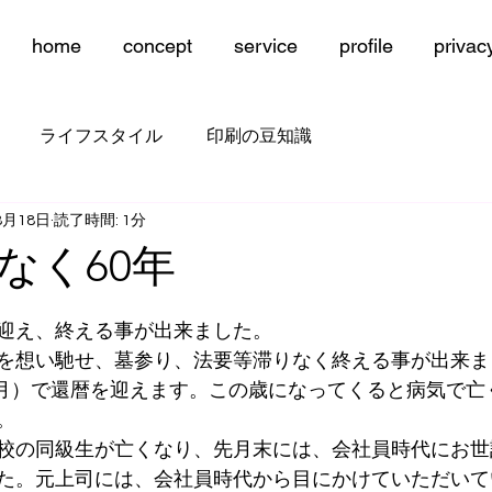
home
concept
service
profile
privac
ライフスタイル
印刷の豆知識
8月18日
読了時間: 1分
なく60年
迎え、終える事が出来ました。
を想い馳せ、墓参り、法要等滞りなく終える事が出来ま
年5月）で還暦を迎えます。この歳になってくると病気で亡
。
校の同級生が亡くなり、先月末には、会社員時代にお世
た。元上司には、会社員時代から目にかけていただいて