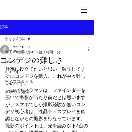
記事
全ての記事
stajiri1990
全ての記事
2022年7月28日
読了時間: 1分
コンデジの難しさ
news
仕事に役立てたいと思い、独立してす
irijatの目
ぐにコンデジを購入。これが中々難し
ライフスタイル
いのです。
プロのカメラマンは、ファインダーを
印刷の豆知識
覗いて撮影が当たり前だとは思います
が、スマホでしか撮影経験が無いコン
デジ初心者は、液晶ディスプレイを確
認しながらの撮影を行なっています。
撮影のポイントは、光を読み以下3点の