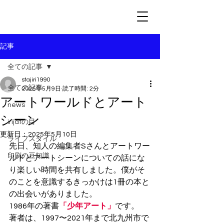
記事
全ての記事
stajiri1990
全ての記事
2025年5月9日
読了時間: 2分
アートワールドとアート
news
シーン
irijatの目
更新日：
2025年5月10日
ライフスタイル
先日、知人の編集者Sさんとアートワー
印刷の豆知識
ルドとアートシーンについての話にな
り楽しい時間を共有しました。僕がそ
のことを意識するきっかけは1冊の本と
の出会いがありました。
1986年の著書
「少年アート」
です。
著者は、1997〜2021年まで北九州市で