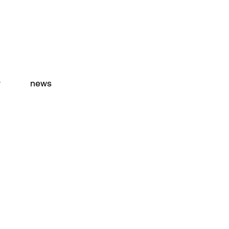
y
news