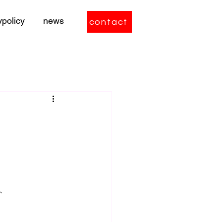
ypolicy
news
contact
、