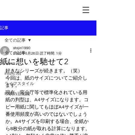
記事
全ての記事
stajiri1990
全ての記事
2022年5月28日
読了時間: 1分
紙に想いを馳せて2
news
好きなシリーズが続きます。（笑）
irijatの目
今回は、紙のサイズについてご紹介し
ライフスタイル
ます。
現在、官公庁等で標準化されている用
印刷の豆知識
紙の判型は、A4サイズになります。コ
ピー用紙に関してもほぼA4サイズが一
番使用頻度が高いのではないでしょう
か。A4サイズを印刷する場合、全紙か
ら8枚分の紙が取れる計算になります。